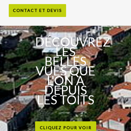
CONTACT ET DEVIS
DÉCOUVREZ
LES
BELLES
VUES QUE
L'ON A
DEPUIS
LES TOITS
CLIQUEZ POUR VOIR