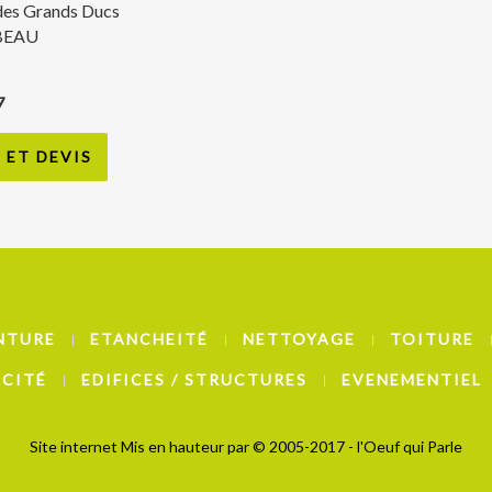
des Grands Ducs
BEAU
7
ET DEVIS
NTURE
ETANCHEITÉ
NETTOYAGE
TOITURE
ICITÉ
EDIFICES / STRUCTURES
EVENEMENTIEL
Site internet Mis en hauteur par
© 2005-2017 - l'Oeuf qui Parle