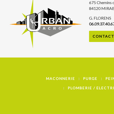
675 Chemins 
84120 MIRA
G. FLORENS
06.09.37.40.6
CONTACT 
MACONNERIE
PURGE
PEI
PLOMBERIE / ELECTR