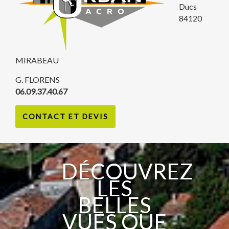
Ducs
84120
MIRABEAU
G. FLORENS
06.09.37.40.67
CONTACT ET DEVIS
DÉCOUVREZ
LES
BELLES
VUES QUE