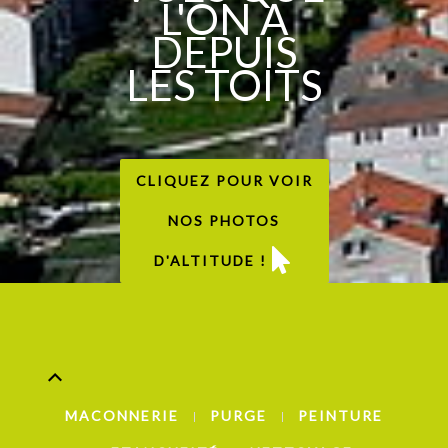
L'ON A
DEPUIS
LES TOITS
CLIQUEZ POUR VOIR
NOS PHOTOS
D'ALTITUDE !
MACONNERIE
PURGE
PEINTURE