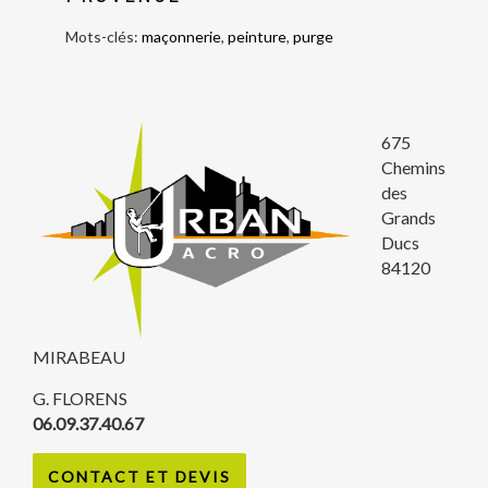
Mots-clés:
maçonnerie
,
peinture
,
purge
675
Chemins
des
Grands
Ducs
84120
MIRABEAU
G. FLORENS
06.09.37.40.67
CONTACT ET DEVIS