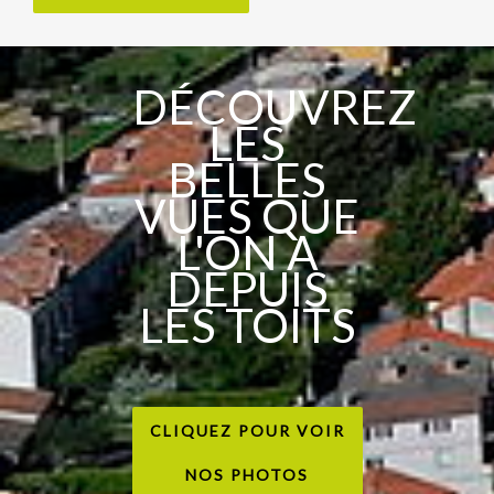
DÉCOUVREZ
LES
BELLES
VUES QUE
L'ON A
DEPUIS
LES TOITS
CLIQUEZ POUR VOIR
NOS PHOTOS