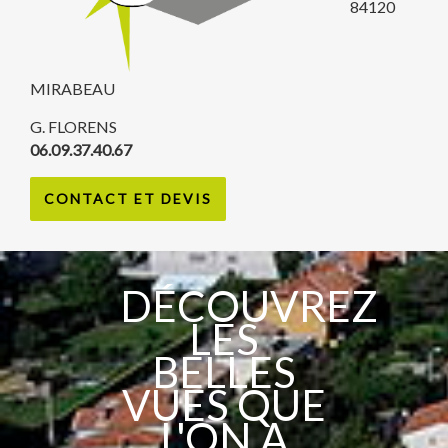
84120
MIRABEAU
G. FLORENS
06.09.37.40.67
CONTACT ET DEVIS
DÉCOUVREZ
LES
BELLES
VUES QUE
L'ON A