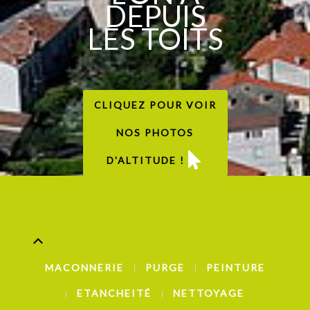
DEPUIS
LES TOITS
CLIQUEZ POUR VOIR
NOS PHOTOS
D'ALTITUDE !
MACONNERIE
PURGE
PEINTURE
ETANCHEITÉ
NETTOYAGE