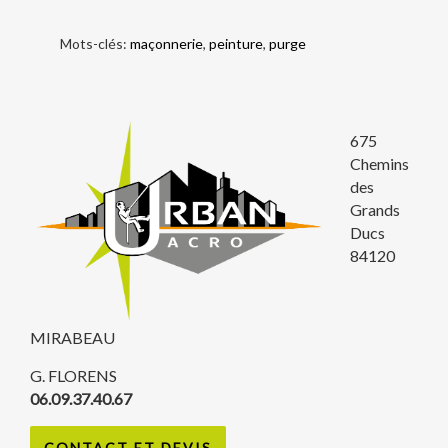
Mots-clés:
maçonnerie
,
peinture
,
purge
675
Chemins
des
Grands
Ducs
84120
MIRABEAU
G. FLORENS
06.09.37.40.67
CONTACT ET DEVIS