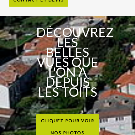
DÉCOUVREZ
LES
BELLES
VUES QUE
L'ON A
DEPUIS
LES TOITS
CLIQUEZ POUR VOIR
NOS PHOTOS