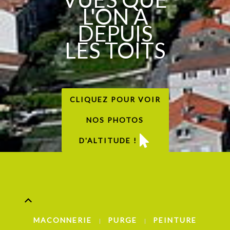
L'ON A
DEPUIS
LES TOITS
CLIQUEZ POUR VOIR
NOS PHOTOS
D'ALTITUDE !
MACONNERIE
PURGE
PEINTURE