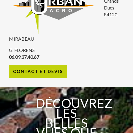
Grands
Ducs
84120
MIRABEAU
G. FLORENS
06.09.37.40.67
CONTACT ET DEVIS
DÉCOUVREZ
LES
BELLES
VUES QUE