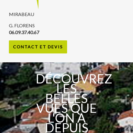
MIRABEAU
G. FLORENS
06.09.37.40.67
CONTACT ET DEVIS
DÉCOUVREZ
LES
BELLES
VUES QUE
L'ON A
DEPUIS