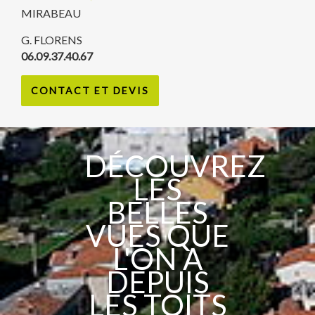
MIRABEAU
G. FLORENS
06.09.37.40.67
CONTACT ET DEVIS
DÉCOUVREZ
LES
BELLES
VUES QUE
L'ON A
DEPUIS
LES TOITS