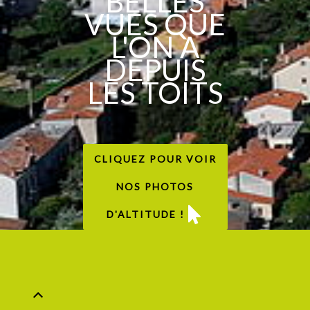
BELLES
VUES QUE
L'ON A
DEPUIS
LES TOITS
CLIQUEZ POUR VOIR
NOS PHOTOS
D'ALTITUDE !